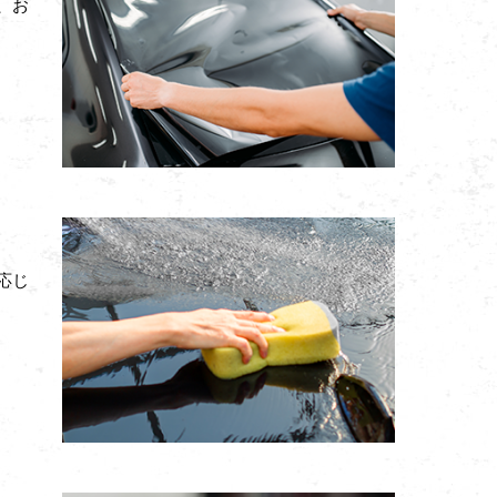
、お
応じ